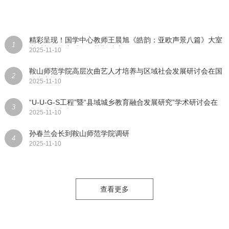
精彩呈现！国学中心教师王晨旭《皓韵：亚欧声景八篇》大室
1
内乐新作品音乐会在莫斯科成...
2025-11-10
鞍山师范学院高层次曲艺人才培养与区域社会发展研讨会在国
2
学中心顺利召开
2025-11-10
“U-U-G-S工程”暨“县域城乡教育融合发展研究”学术研讨会在
3
我校成功举办
2025-11-10
孙春兰会长到鞍山师范学院调研
4
2025-11-10
查看更多